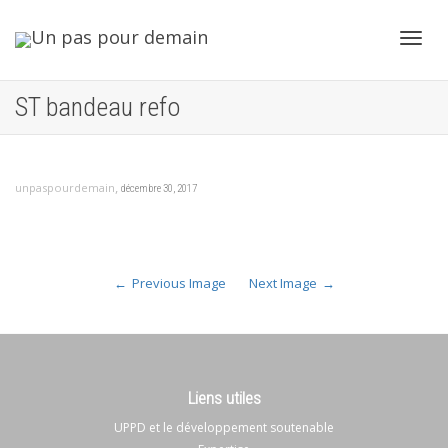
Toggl
ST bandeau refo
navig
,
unpaspourdemain
décembre 30, 2017
Previous Image
Next Image
Liens utiles
UPPD et le développement soutenable