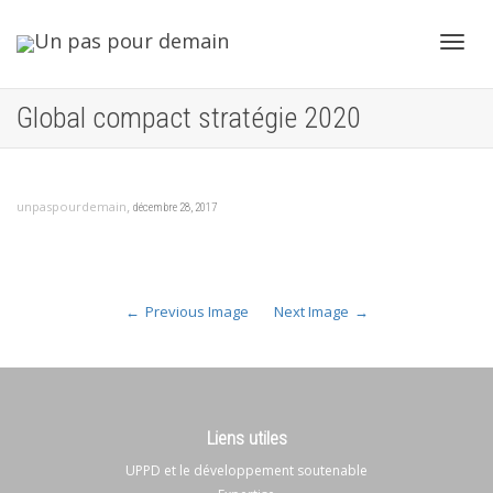
Toggl
Global compact stratégie 2020
navig
,
unpaspourdemain
décembre 28, 2017
Previous Image
Next Image
Liens utiles
UPPD et le développement soutenable