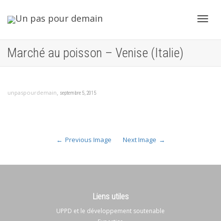
Toggl
Marché au poisson – Venise (Italie)
navig
,
unpaspourdemain
septembre 5, 2015
Previous Image
Next Image
Liens utiles
UPPD et le développement soutenable