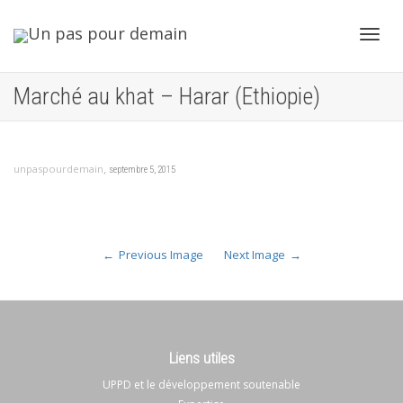
Toggl
Marché au khat – Harar (Ethiopie)
navig
,
unpaspourdemain
septembre 5, 2015
Previous Image
Next Image
Liens utiles
UPPD et le développement soutenable