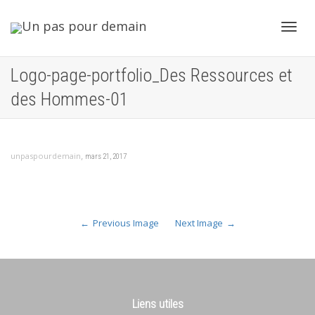
Toggl
Logo-page-portfolio_Des Ressources et
des Hommes-01
navig
,
unpaspourdemain
mars 21, 2017
Previous Image
Next Image
Liens utiles