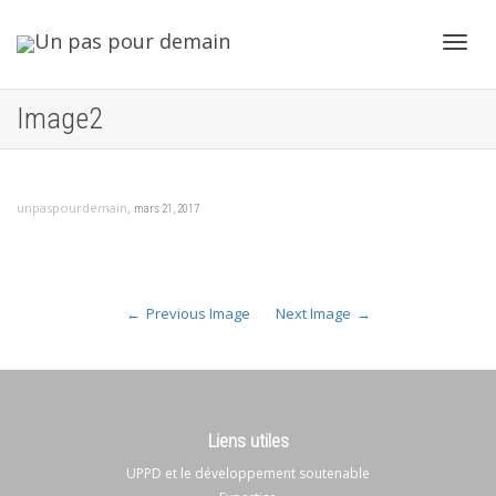
Toggl
Image2
navig
,
unpaspourdemain
mars 21, 2017
Previous Image
Next Image
Liens utiles
UPPD et le développement soutenable