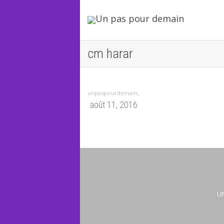
cm harar
,
unpaspourdemain
août 11, 2016
UP