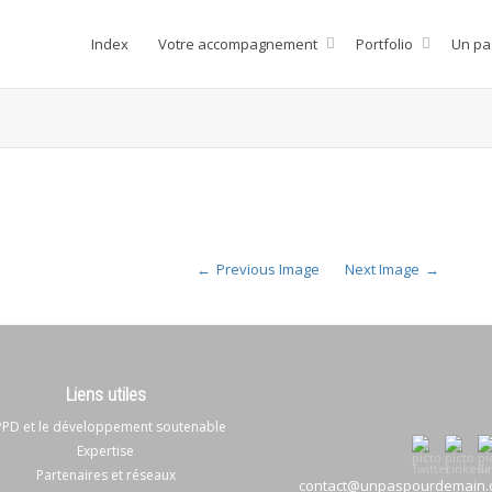
Index
Votre accompagnement
Portfolio
Un pa
Previous Image
Next Image
Liens utiles
PD et le développement soutenable
Expertise
Partenaires et réseaux
contact@unpaspourdemain.