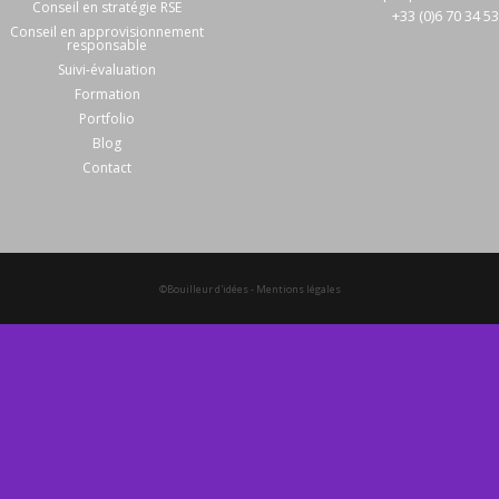
Conseil en stratégie RSE
+33 (0)6 70 34 5
Conseil en approvisionnement
responsable
Suivi-évaluation
Formation
Portfolio
Blog
Contact
©Bouilleur d'idées
-
Mentions légales