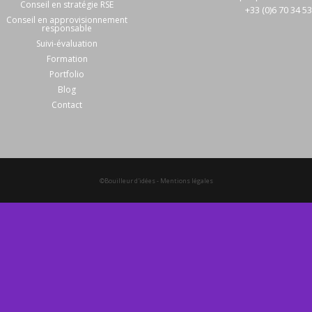
Conseil en stratégie RSE
+33 (0)6 70 34 5
Conseil en approvisionnement
responsable
Suivi-évaluation
Formation
Portfolio
Blog
Contact
©Bouilleur d'idées
-
Mentions légales