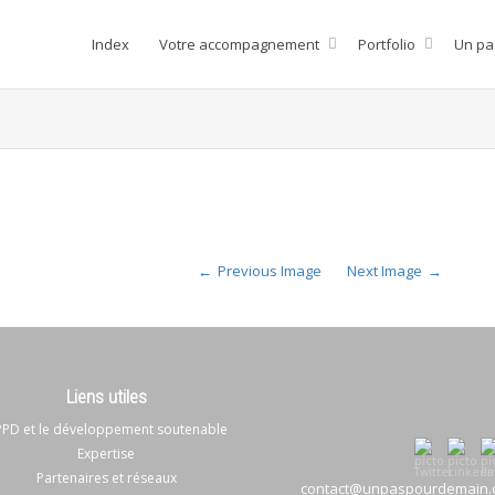
Index
Votre accompagnement
Portfolio
Un pa
Previous Image
Next Image
Liens utiles
PD et le développement soutenable
Expertise
Partenaires et réseaux
contact@unpaspourdemain.