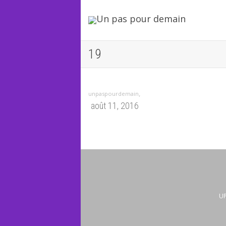
19
,
unpaspourdemain
août 11, 2016
UP