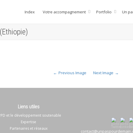
Index
Votre accompagnement
Portfolio
Un pa
(Ethiopie)
Previous Image
Next Image
Liens utiles
PD et le développement soutenable
Expertise
Partenaires et réseaux
contact@unpaspourdemain.