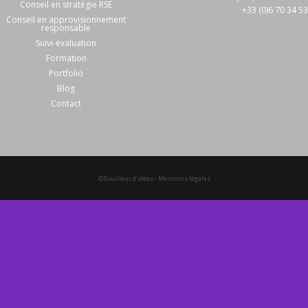
Conseil en stratégie RSE
+33 (0)6 70 34 5
Conseil en approvisionnement
responsable
Suivi-évaluation
Formation
Portfolio
Blog
Contact
©Bouilleur d'idées
-
Mentions légales