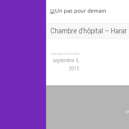
Chambre d’hôpital – Harar 
,
unpaspourdemain
septembre 5,
2015
UP