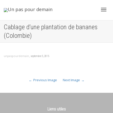
Toggl
Cablage d’une plantation de bananes
(Colombie)
navig
,
unpaspourdemain
septembre 5, 2015
Previous Image
Next Image
Liens utiles