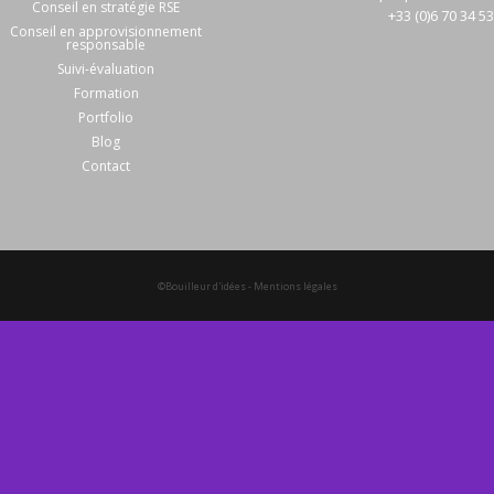
Conseil en stratégie RSE
+33 (0)6 70 34 5
Conseil en approvisionnement
responsable
Suivi-évaluation
Formation
Portfolio
Blog
Contact
©Bouilleur d'idées
-
Mentions légales