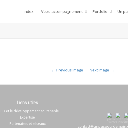
Index
Votre accompagnement
Portfolio
Un pa
Previous Image
Next Image
Liens utiles
PD et le développement soutenable
Expertise
Partenaires et réseaux
contact@unpaspourdemain.