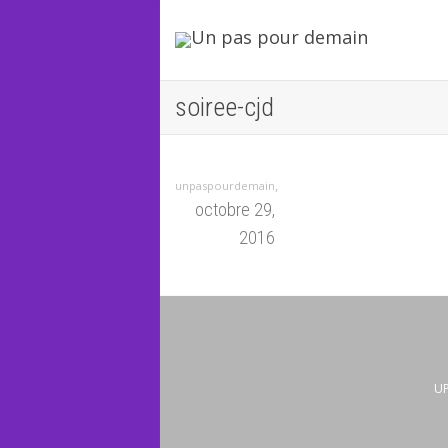
soiree-cjd
,
unpaspourdemain
octobre 29,
2016
UP