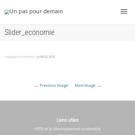
Toggl
Slider_economie
navig
,
unpaspourdemain
juillet 20, 2016
Previous Image
Next Image
Liens utiles
UPPD et le développement soutenable