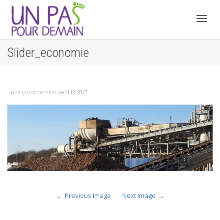
Toggl
Slider_economie
navig
,
unpaspourdemain
avril 10, 2017
Previous Image
Next Image