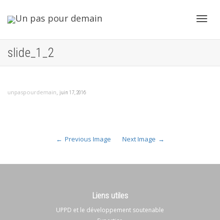
Toggl
slide_1_2
navig
,
unpaspourdemain
juin 17, 2016
Previous Image
Next Image
Liens utiles
UPPD et le développement soutenable