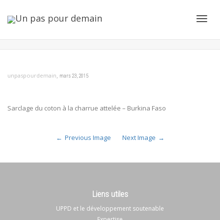
Toggl
navig
,
unpaspourdemain
mars 23, 2015
Sarclage du coton à la charrue attelée – Burkina Faso
Previous Image
Next Image
Liens utiles
UPPD et le développement soutenable
Expertise