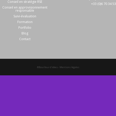
Conseil en stratégie RSE
+33 (0)6 70 34 5
Conseil en approvisionnement
responsable
Suivi-évaluation
Formation
Portfolio
Blog
Contact
©Bouilleur d'idées
-
Mentions légales