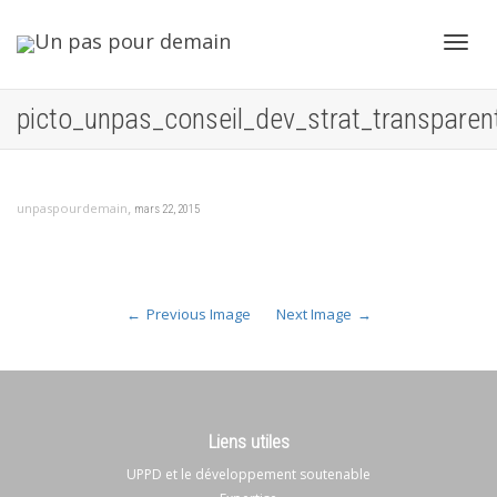
Toggl
picto_unpas_conseil_dev_strat_transparen
navig
,
unpaspourdemain
mars 22, 2015
Previous Image
Next Image
Liens utiles
UPPD et le développement soutenable