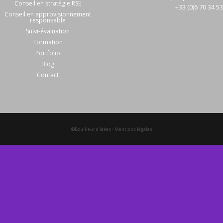
Conseil en stratégie RSE
+33 (0)6 70 34 5
Conseil en approvisionnement
responsable
Suivi-évaluation
Formation
Portfolio
Blog
Contact
©Bouilleur d'idées
-
Mentions légales