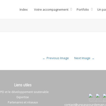
Index
Votre accompagnement
Portfolio
Un pa
Previous Image
Next Image
Liens utiles
PD et le développement soutenable
Expertise
Partenaires et réseaux
contact@unpaspourdemain.