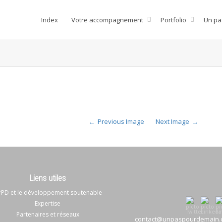
Index
Votre accompagnement
Portfolio
Un pa
Previous Image
Next Image
Liens utiles
PD et le développement soutenable
Expertise
Partenaires et réseaux
contact@unpaspourdemain.