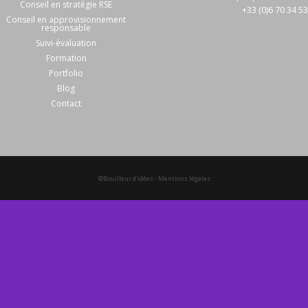
Conseil en stratégie RSE
+33 (0)6 70 34 5
Conseil en approvisionnement
responsable
Suivi-évaluation
Formation
Portfolio
Blog
Contact
©Bouilleur d'idées
-
Mentions légales