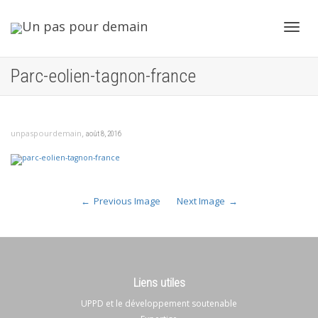
Toggl
Parc-eolien-tagnon-france
navig
,
unpaspourdemain
août 8, 2016
Previous Image
Next Image
Liens utiles
UPPD et le développement soutenable