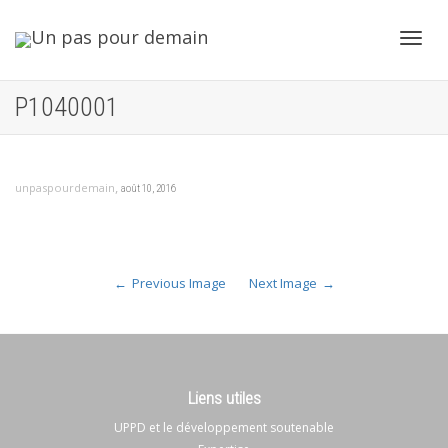
Toggl
P1040001
navig
,
unpaspourdemain
août 10, 2016
Previous Image
Next Image
Liens utiles
UPPD et le développement soutenable