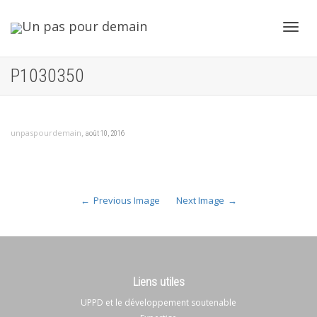
Toggl
P1030350
navig
,
unpaspourdemain
août 10, 2016
Previous Image
Next Image
Liens utiles
UPPD et le développement soutenable