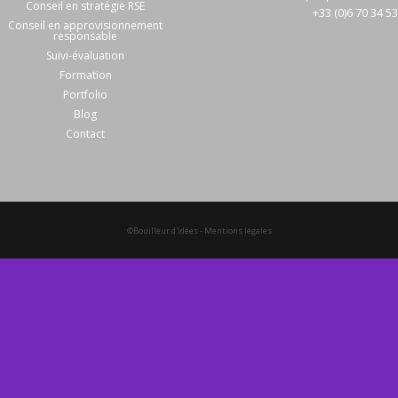
Conseil en stratégie RSE
+33 (0)6 70 34 5
Conseil en approvisionnement
responsable
Suivi-évaluation
Formation
Portfolio
Blog
Contact
©Bouilleur d'idées
-
Mentions légales