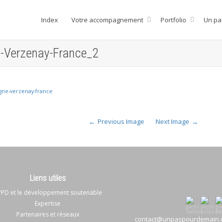
Index
Votre accompagnement
Portfolio
Un pa
e-Verzenay-France_2
Previous Image
Next Image
Liens utiles
PD et le développement soutenable
Expertise
Partenaires et réseaux
contact@unpaspourdemain.