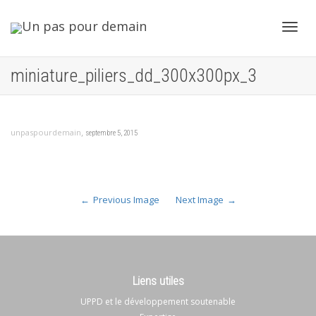
Toggl
miniature_piliers_dd_300x300px_3
navig
,
unpaspourdemain
septembre 5, 2015
Previous Image
Next Image
Liens utiles
UPPD et le développement soutenable