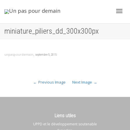
Toggl
miniature_piliers_dd_300x300px
navig
,
unpaspourdemain
septembre 5, 2015
Previous Image
Next Image
Liens utiles
UPPD et le développement soutenable