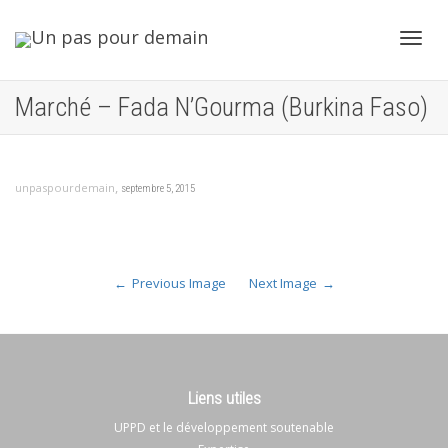
Toggl
Marché – Fada N’Gourma (Burkina Faso)
navig
,
unpaspourdemain
septembre 5, 2015
Previous Image
Next Image
Liens utiles
UPPD et le développement soutenable