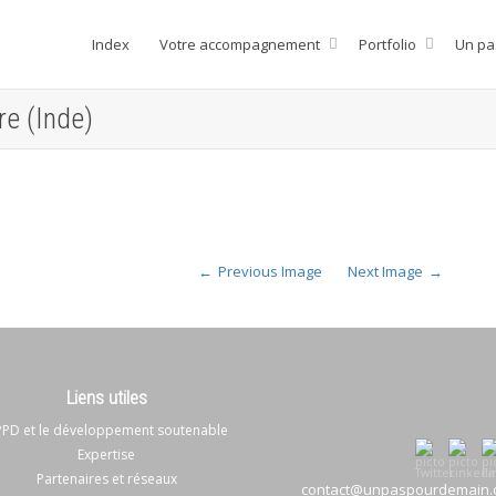
Index
Votre accompagnement
Portfolio
Un pa
e (Inde)
Previous Image
Next Image
Liens utiles
PD et le développement soutenable
Expertise
Partenaires et réseaux
contact@unpaspourdemain.