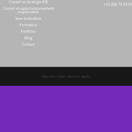
Conseil en stratégie RSE
+33 (0)6 70 34 5
Conseil en approvisionnement
responsable
Suivi-évaluation
Formation
Portfolio
Blog
Contact
©Bouilleur d'idées
-
Mentions légales