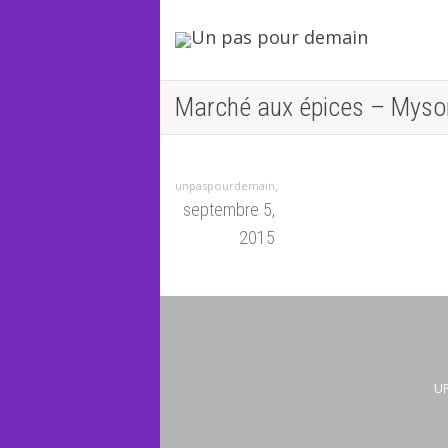
Marché aux épices – Mysor
,
unpaspourdemain
septembre 5,
2015
UP