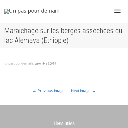
Toggl
Maraichage sur les berges asséchées du
lac Alemaya (Ethiopie)
navig
,
unpaspourdemain
septembre 5, 2015
Previous Image
Next Image
Liens utiles