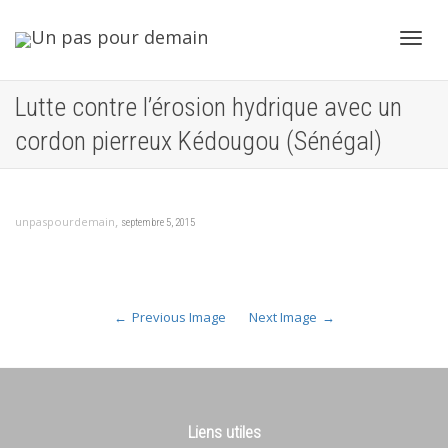
Toggl
Lutte contre l’érosion hydrique avec un
cordon pierreux Kédougou (Sénégal)
navig
,
unpaspourdemain
septembre 5, 2015
Previous Image
Next Image
Liens utiles