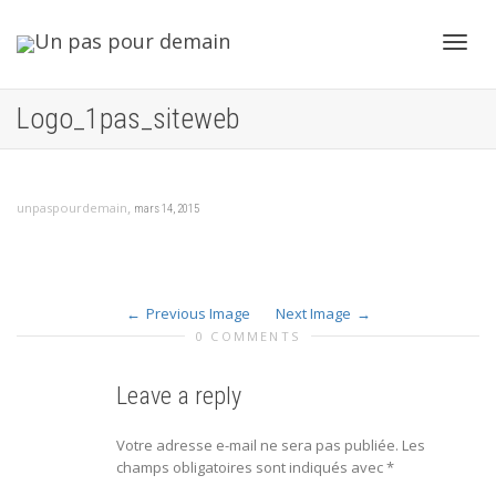
Toggl
Logo_1pas_siteweb
navig
,
unpaspourdemain
mars 14, 2015
Previous Image
Next Image
0 COMMENTS
Leave a reply
Votre adresse e-mail ne sera pas publiée.
Les
champs obligatoires sont indiqués avec
*