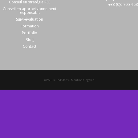
Conseil en stratégie RSE
+33 (0)6 70 34 5
Conseil en approvisionnement
responsable
Suivi-évaluation
Formation
Portfolio
Blog
Contact
©Bouilleur d'idées
-
Mentions légales