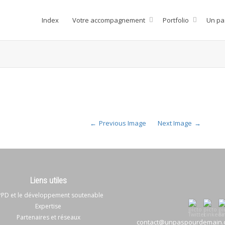
Index
Votre accompagnement
Portfolio
Un pa
Previous Image
Next Image
Liens utiles
PD et le développement soutenable
Expertise
Partenaires et réseaux
contact@unpaspourdemain.