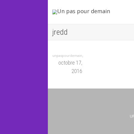
jredd
,
unpaspourdemain
octobre 17,
2016
UP