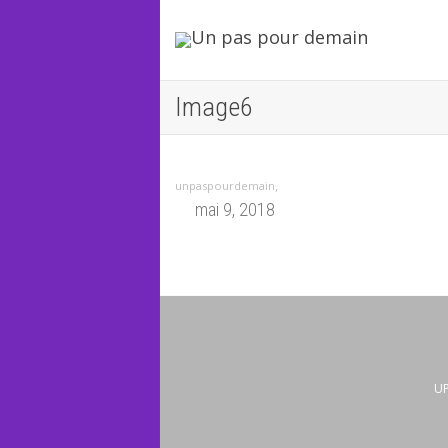
Image6
,
unpaspourdemain
mai 9, 2018
UP