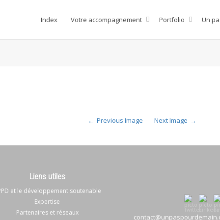
Index
Votre accompagnement
Portfolio
Un pa
Previous Image
Next Image
Liens utiles
PD et le développement soutenable
Expertise
Partenaires et réseaux
contact@unpaspourdemain.