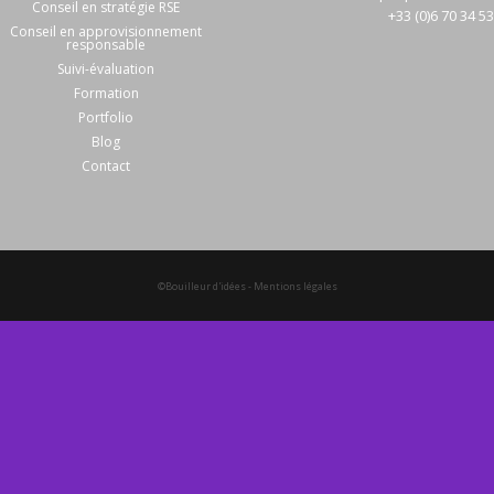
Conseil en stratégie RSE
+33 (0)6 70 34 5
Conseil en approvisionnement
responsable
Suivi-évaluation
Formation
Portfolio
Blog
Contact
©Bouilleur d'idées
-
Mentions légales