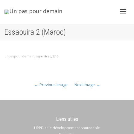
Toggl
Essaouira 2 (Maroc)
navig
,
unpaspourdemain
septembre 5, 2015
Previous Image
Next Image
Liens utiles
UPPD et le développement soutenable