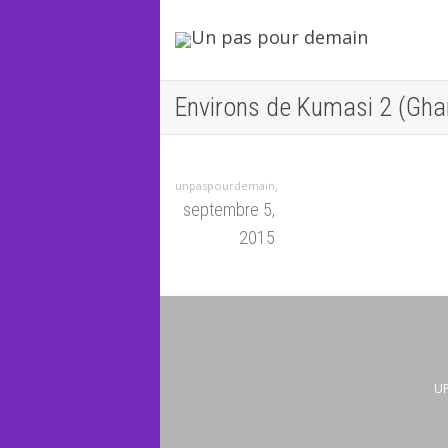
Environs de Kumasi 2 (Gha
,
unpaspourdemain
septembre 5,
2015
UP