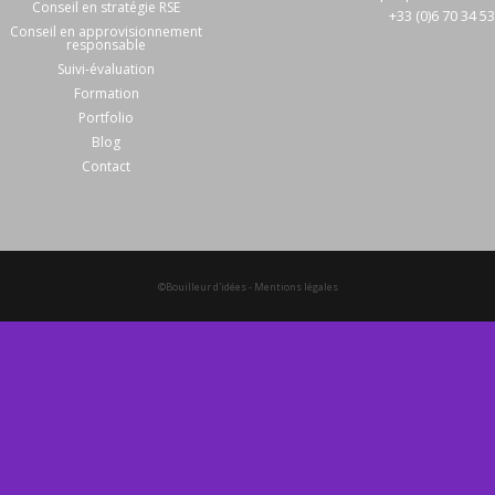
Conseil en stratégie RSE
+33 (0)6 70 34 5
Conseil en approvisionnement
responsable
Suivi-évaluation
Formation
Portfolio
Blog
Contact
©Bouilleur d'idées
-
Mentions légales