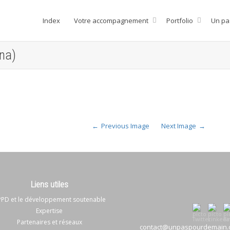
Index
Votre accompagnement
Portfolio
Un pa
na)
Previous Image
Next Image
Liens utiles
PD et le développement soutenable
Expertise
Partenaires et réseaux
contact@unpaspourdemain.