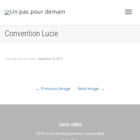
Toggl
Convention Lucie
navig
,
unpaspourdemain
septembre 18, 2017
Previous Image
Next Image
Liens utiles
UPPD et le développement soutenable