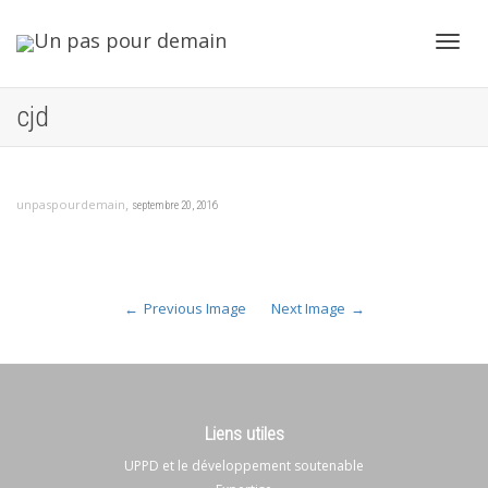
Toggl
cjd
navig
,
unpaspourdemain
septembre 20, 2016
Previous Image
Next Image
Liens utiles
UPPD et le développement soutenable