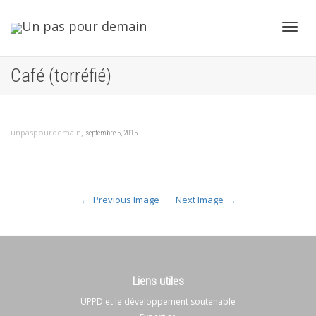
Toggl
Café (torréfié)
navig
,
unpaspourdemain
septembre 5, 2015
Previous Image
Next Image
Liens utiles
UPPD et le développement soutenable