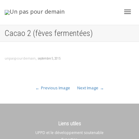
Toggl
Cacao 2 (fèves fermentées)
navig
,
unpaspourdemain
septembre 5, 2015
Previous Image
Next Image
Liens utiles
UPPD et le développement soutenable