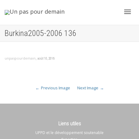
Toggl
Burkina2005-2006 136
navig
,
unpaspourdemain
août 10, 2016
Previous Image
Next Image
Liens utiles
UPPD et le développement soutenable