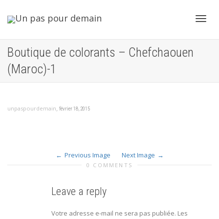
Toggl
Boutique de colorants – Chefchaouen
(Maroc)-1
navig
,
unpaspourdemain
février 18, 2015
Previous Image
Next Image
0 COMMENTS
Leave a reply
Votre adresse e-mail ne sera pas publiée.
Les