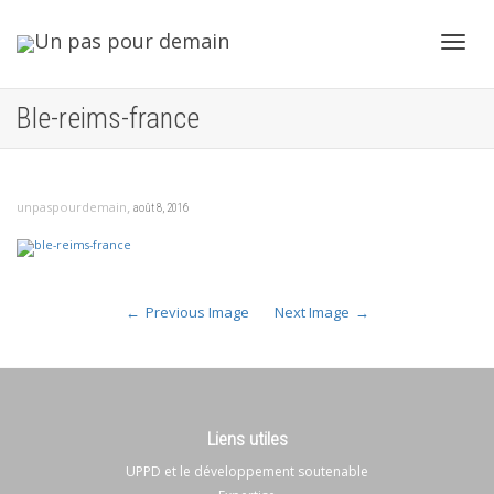
Toggl
Ble-reims-france
navig
,
unpaspourdemain
août 8, 2016
Previous Image
Next Image
Liens utiles
UPPD et le développement soutenable