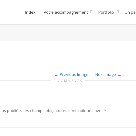
Index
Votre accompagnement
Portfolio
Un pa
Previous Image
Next Image
0 COMMENTS
pas publiée.
Les champs obligatoires sont indiqués avec
*