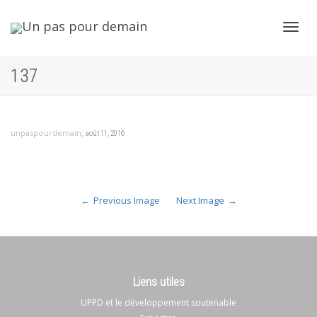
Toggl
137
navig
,
unpaspourdemain
août 11, 2016
Previous Image
Next Image
Liens utiles
UPPD et le développement soutenable