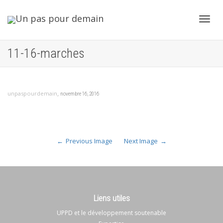
Toggl
11-16-marches
navig
,
unpaspourdemain
novembre 16, 2016
Previous Image
Next Image
Liens utiles
UPPD et le développement soutenable