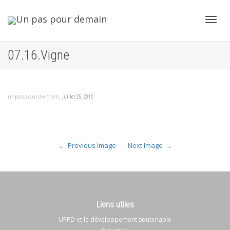
Toggl
07.16.Vigne
navig
,
unpaspourdemain
juillet 25, 2016
Previous Image
Next Image
Liens utiles
UPPD et le développement soutenable