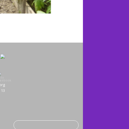
org
3 13